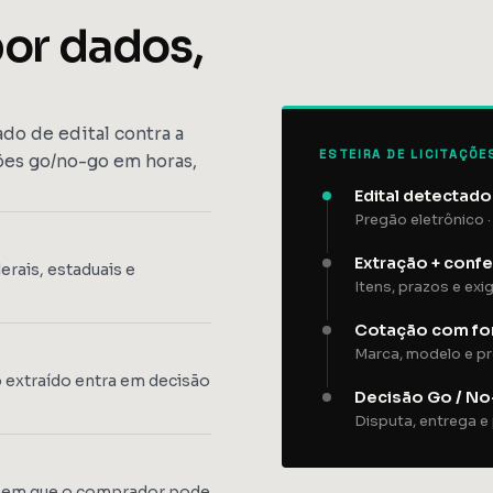
or dados,
do de edital contra a
ESTEIRA DE LICITAÇÕE
ões go/no-go em horas,
Edital detectad
Pregão eletrônico ·
Extração + conf
rais, estaduais e
Itens, prazos e ex
Cotação com fo
Marca, modelo e pr
 extraído entra em decisão
Decisão Go / N
Disputa, entrega 
de em que o comprador pode