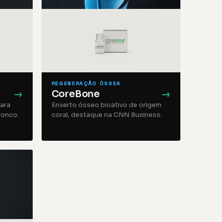
REGENERAÇÃO ÓSSEA
→
CoreBone
→
ara
Enxerto ósseo bioativo de origem
ronco.
coral, destaque na CNN Business.