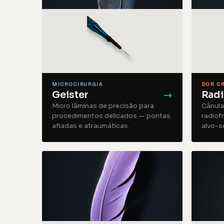
MICROCIRURGIA
DOR C
Geister
→
Rad
Micro lâminas de precisão para
Cânula
procedimentos delicados — pontas
radiof
afiadas e atraumáticas.
alvo-se