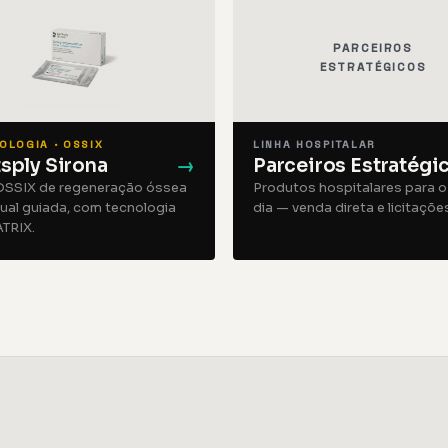
PARCEIROS
ESTRATÉGICOS
OLOGIA · OSSIX
LINHA HOSPITALAR
sply Sirona
→
Parceiros Estratégi
OSSIX de regeneração óssea
Produtos hospitalares para o 
dual guiada, com tecnologia
dia — venda direta e licitaçõe
TRIX.