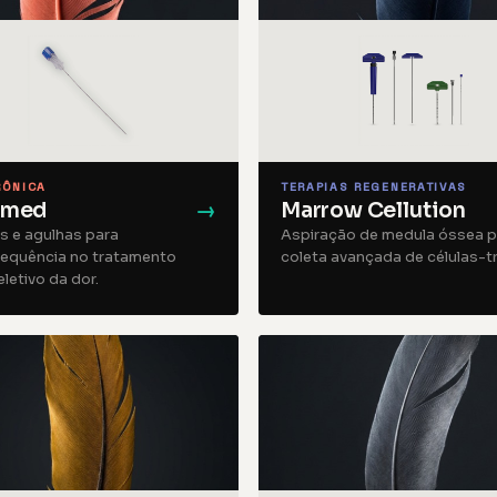
RÔNICA
TERAPIAS REGENERATIVAS
imed
→
Marrow Cellution
s e agulhas para
Aspiração de medula óssea p
requência no tratamento
coleta avançada de células-t
letivo da dor.