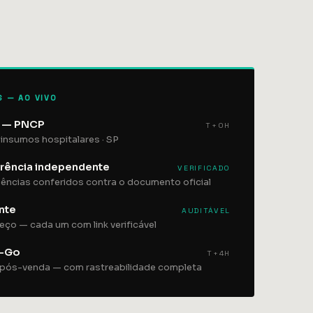
S — AO VIVO
o — PNCP
T+0H
 insumos hospitalares · SP
erência independente
VERIFICADO
igências conferidos contra o documento oficial
nte
AUDITÁVEL
eço — cada um com link verificável
o-Go
T+4H
e pós-venda — com rastreabilidade completa