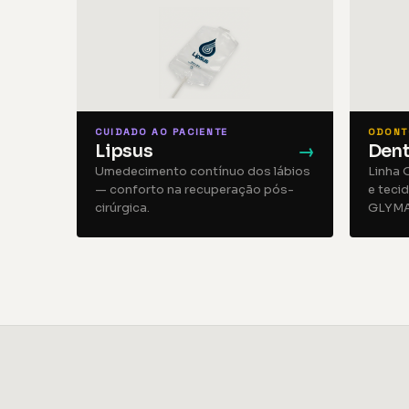
CUIDADO AO PACIENTE
ODONT
Lipsus
→
Dent
Umedecimento contínuo dos lábios
Linha 
— conforto na recuperação pós-
e teci
cirúrgica.
GLYMA