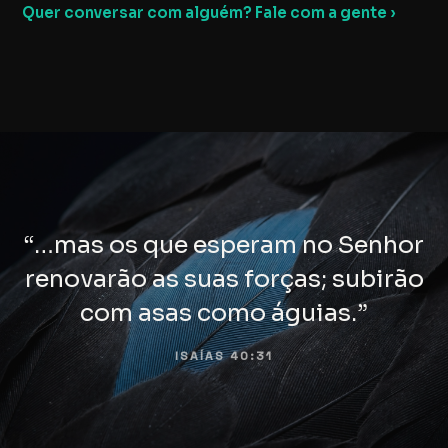
Quer conversar com alguém? Fale com a gente ›
“…mas os que esperam no Senhor
renovarão as suas forças; subirão
com asas como águias.”
ISAÍAS 40:31